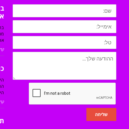
בח
או
בח
מא
את
קרא
כת
הק
הו
הי
קרא
שליחה
תו