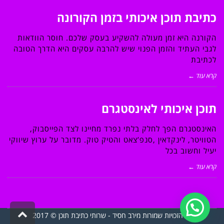
כתיבת תוכן איכותי בזמן הקורונה
הקורנה היא זמן מעולה להשקיע בעסק שלכם. חוסר הוודאות
לגבי העתיד והזמן הפנוי שיש להרבה עסקים היא הדרך הטובה
לכתיבת
קרא עוד ←
תוכן איכותי לאינסטגרם
האינסטגרם הפך לחלק בלתי נפרד מחיינו לצד הפייסבוק,
הטוויטר, לינקדאין ,סנפ’צאט והטיק טוק. מדובר על ערוץ שיווקי
יעיל וחשוב בכל
קרא עוד ←
גליל
כל הזכויות שמורות מירב חסיד - שרותי כתיבת תוכן © 2017
לרא