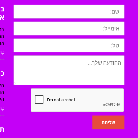
בח
או
בח
מא
את
קרא
כת
הק
הו
הי
קרא
שליחה
תו