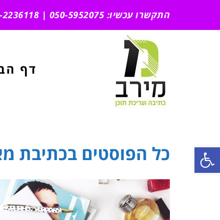
התקשרו עכשיו: 050-5952075 | 051-2236118
דף הב
ראשי
»
כתיבת מאמרי יח”צ
כל הפוסטים ב
כתיבת מא
פתח סרגל נגישות