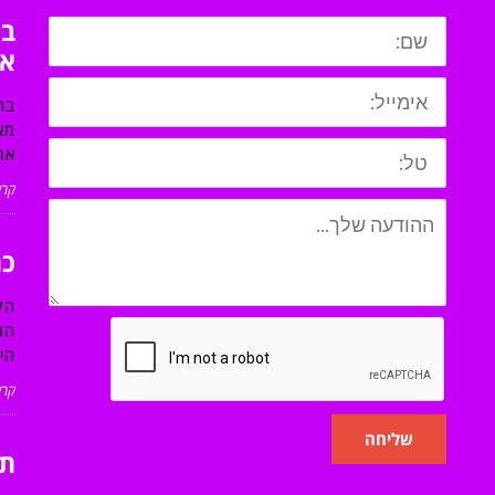
בח
או
בח
מא
את
קרא
כת
הק
הו
הי
קרא
שליחה
תו