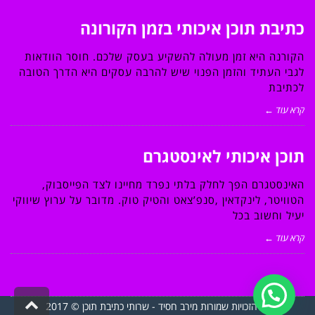
כתיבת תוכן איכותי בזמן הקורונה
הקורנה היא זמן מעולה להשקיע בעסק שלכם. חוסר הוודאות
לגבי העתיד והזמן הפנוי שיש להרבה עסקים היא הדרך הטובה
לכתיבת
קרא עוד ←
תוכן איכותי לאינסטגרם
האינסטגרם הפך לחלק בלתי נפרד מחיינו לצד הפייסבוק,
הטוויטר, לינקדאין ,סנפ’צאט והטיק טוק. מדובר על ערוץ שיווקי
יעיל וחשוב בכל
קרא עוד ←
גליל
כל הזכויות שמורות מירב חסיד - שרותי כתיבת תוכן © 2017