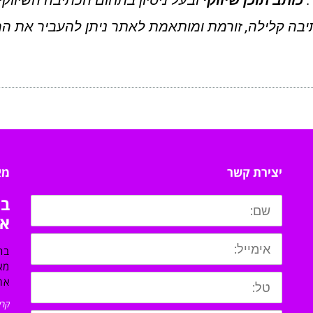
.
כותב תוכן שיווקי
ובעל ניסיון בתחום הכתיבה השיווקי
יבה קלילה, זורמת ומותאמת לאתר ניתן להעביר את ה
יצירת קשר
מא
בח
או
בח
מא
את
קרא