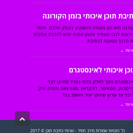
יבת תוכן איכותי בזמן הקורונה
ורנה היא זמן מעולה להשקיע בעסק שלכם. חוסר
ודאות לגבי העתיד והזמן הפנוי שיש להרבה עסקים
א הדרך הטובה לכתיבת
 עוד ←
כן איכותי לאינסטגרם
ינסטגרם הפך לחלק בלתי נפרד מחיינו לצד
ייסבוק, הטוויטר, לינקדאין ,סנפ’צאט והטיק טוק.
ובר על ערוץ שיווקי יעיל וחשוב בכל
 עוד ←
גלילה
לראש
העמוד
כל הזכויות שמורות מירב חסיד - שרותי כתיבת תוכן © 2017