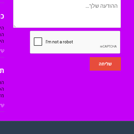
כת
הק
הו
הי
קרא
שליחה
תו
הא
הפ
מד
קרא